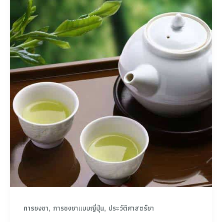
,
,
การชงชา
การชงชาแบบญี่ปุ่น
ประวัติศาสตร์ชา