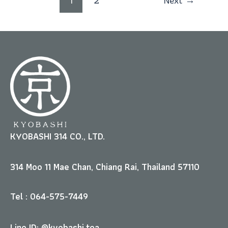
1
2
Next
→
KYOBASHI 314 CO., LTD.
314 Moo 11 Mae Chan, Chiang Rai, Thailand 57110
Tel : 064-575-7449
Line ID: @kyobashi.tea