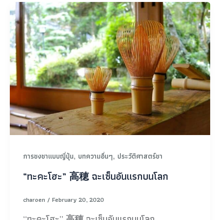
,
,
การชงชาแบบญี่ปุ่น
บทความอื่นๆ
ประวัติศาสตร์ชา
“ทะคะโฮะ” 高穂 ฉะเซ็นอันแรกบนโลก
charoen
/
February 20, 2020
“ทะคะโฮะ” 高穂 ฉะเซ็นอันแรกบนโลก