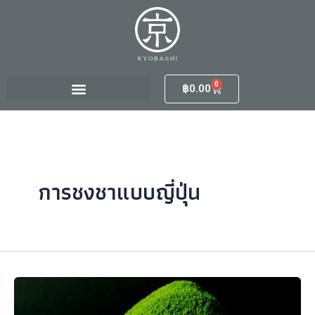
Skip
to
content
0
Cart
฿
0.00
การชงชาแบบญี่ปุ่น