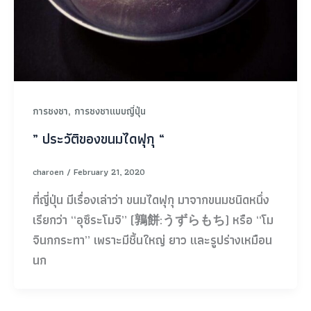
,
การชงชา
การชงชาแบบญี่ปุ่น
” ประวัติของขนมไดฟุกุ “
charoen
/
February 21, 2020
ที่ญี่ปุ่น มีเรื่องเล่าว่า ขนมไดฟุกุ มาจากขนมชนิดหนึ่ง
เรียกว่า “อุซึระโมจิ” (鶉餅:うずらもち) หรือ “โม
จินกกระทา” เพราะมีชิ้นใหญ่ ยาว และรูปร่างเหมือน
นก