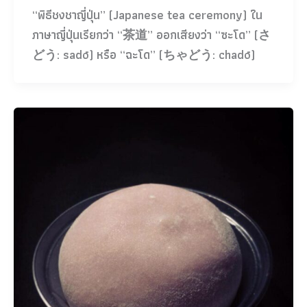
“พิธีชงชาญี่ปุ่น” (Japanese tea ceremony) ใน
ภาษาญี่ปุ่นเรียกว่า “茶道” ออกเสียงว่า “ซะโด” (さ
どう: sadō) หรือ “ฉะโด” (ちゃどう: chadō)