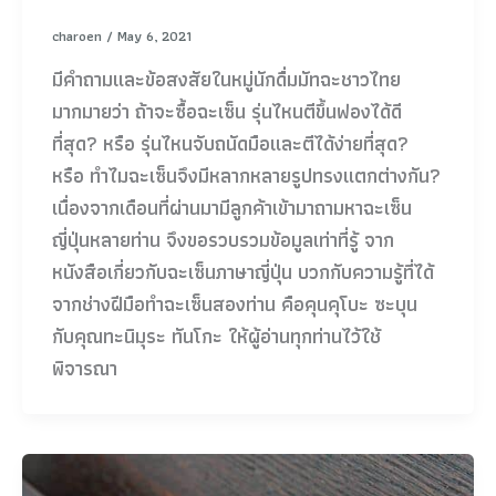
charoen
/
May 6, 2021
มีคำถามและข้อสงสัยในหมู่นักดื่มมัทฉะชาวไทย
มากมายว่า ถ้าจะซื้อฉะเซ็น รุ่นไหนตีขึ้นฟองได้ดี
ที่สุด? หรือ รุ่นไหนจับถนัดมือและตีได้ง่ายที่สุด?
หรือ ทำไมฉะเซ็นจึงมีหลากหลายรูปทรงแตกต่างกัน?
เนื่องจากเดือนที่ผ่านมามีลูกค้าเข้ามาถามหาฉะเซ็น
ญี่ปุ่นหลายท่าน จึงขอรวบรวมข้อมูลเท่าที่รู้ จาก
หนังสือเกี่ยวกับฉะเซ็นภาษาญี่ปุ่น บวกกับความรู้ที่ได้
จากช่างฝีมือทำฉะเซ็นสองท่าน คือคุนคุโบะ ซะบุน
กับคุณทะนิมุระ ทันโกะ ให้ผู้อ่านทุกท่านไว้ใช้
พิจารณา