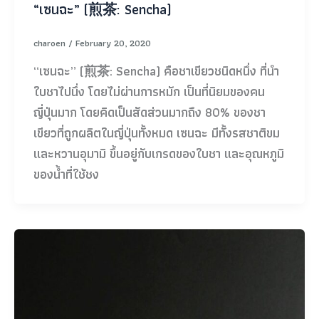
“เซนฉะ” (煎茶: Sencha)
charoen
/
February 20, 2020
“เซนฉะ” (煎茶: Sencha) คือชาเขียวชนิดหนึ่ง ที่นำ
ใบชาไปนึ่ง โดยไม่ผ่านการหมัก เป็นที่นิยมของคน
ญี่ปุ่นมาก โดยคิดเป็นสัดส่วนมากถึง 80% ของชา
เขียวที่ถูกผลิตในญี่ปุ่นทั้งหมด เซนฉะ มีทั้งรสชาติขม
และหวานอุมามิ ขึ้นอยู่กับเกรดของใบชา และอุณหภูมิ
ของน้ำที่ใช้ชง