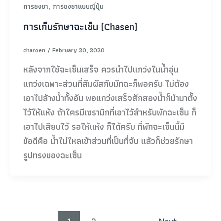
,
การชงชา
การชงชาแบบญี่ปุ่น
การเก็บรักษาฉะเซ็น (Chasen)
charoen
/
February 20, 2020
หลังจากใช้ฉะเซ็นเสร็จ ควรนำไปแกว่งในน้ำอุ่น
แกว่งเฉพาะส่วนที่สัมผัสกับมัทฉะก็พอครับ ไม่ต้อง
เอาไปล้างน้ำทั้งอัน พอแกว่งเสร็จสักสองน้ำก็นำมาตั้ง
ไว้ให้แห้ง ถ้าใครมีเซรามิกที่เอาไว้สำหรับพักฉะเซ็น ก็
เอาไปเสียบไว้ รอให้แห้ง ก็ได้ครับ ที่พักฉะเซ็นนี้มี
ข้อดีคือ น้ำไม่ไหลเข้าส่วนที่เป็นที่จับ แล้วก็ช่วยรักษา
รูปทรงของฉะเซ็น