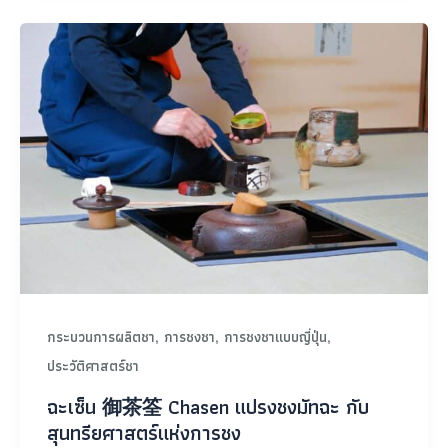
,
,
,
กระบวนการผลิตชา
การชงชา
การชงชาแบบญี่ปุ่น
ประวัติศาสตร์ชา
ฉะเซ็น 御茶筌 Chasen แปรงชงมัทฉะ กับ
สุนทรียศาสตร์แห่งการชง