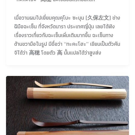
เมื่อวานผมไปเยี่ยมคุณคุโบะ ซะบุน (久保左文) ช่าง
ฝีมือฉะเซ็น ที่จังหวัดนารา ประเทศญี่ปุ่น เลยได้ฟัง
เรื่องราวเกี่ยวกับฉะเซ็นเพิ่มเติมมากขึ้น ฉะเซ็นทาง
ด้านขวามือในรูป มีชื่อว่า “ทะคะโฮะ” เขียนเป็นตัวคัน
จิได้ว่า 高穂 โดยตัว 高 นั้นแปลได้ว่าสูงส่ง