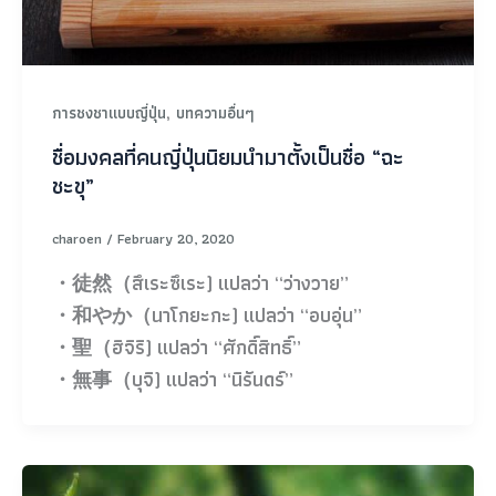
,
การชงชาแบบญี่ปุ่น
บทความอื่นๆ
ชื่อมงคลที่คนญี่ปุ่นนิยมนำมาตั้งเป็นชื่อ “ฉะ
ชะขุ”
charoen
/
February 20, 2020
・徒然（สึเระซึเระ) แปลว่า “ว่างวาย”
・和やか（นาโกยะกะ) แปลว่า “อบอุ่น”
・聖（ฮิจิริ) แปลว่า “ศักดิ์สิทธิ์”
・無事（บุจิ) แปลว่า “นิรันดร์”