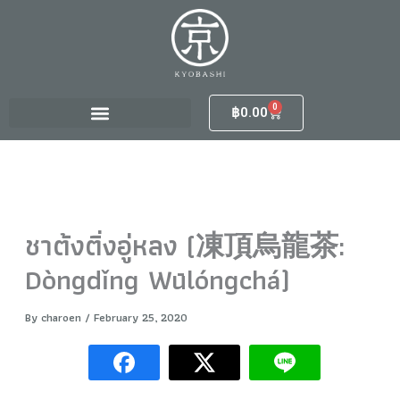
S
Skip
e
to
a
content
r
c
h
0
Cart
฿
0.00
f
o
r
:
ชาต้งติ่งอู่หลง (凍頂烏龍茶:
Dòngdǐng Wūlóngchá)
By
charoen
/
February 25, 2020