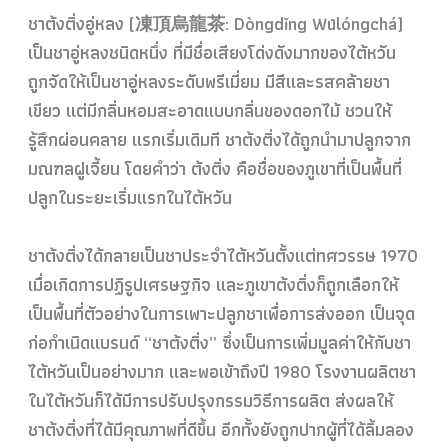
ชาต้งติ่งอู่หลง (凍頂烏龍茶: Dòngdǐng Wūlóngchá)
เป็นชาอู่หลงชนิดหนึ่ง ที่มีชื่อเสียงโด่งดังมากขอ
งไต้หวัน
ถูกจัดให้เป็นชาอู่หลงระดับ
พรีเมี่ยม มีสีและรสคล้ายชา
เขียว แต่มีกลิ่นหอมสะอาดแบบกลิ่น
ของดอกไม้ ชวนให้
รู้สึกผ่อนคลาย แรกเริ่มเดิมที ชาต้งติ่งได้ถูกนำมาปลูกจาก
มณฑลฝูเจี้ยน โดยคำว่า ต้งติ่ง คือชื่อของภูเขาที่เป็นพื้น
ที่
ปลูกในระยะเริ่มแรกในไต้
หวัน
ชาต้งติ่งได้กลายเป็นชาประจ
ำไต้หวันตั้งแต่ทศวรรษ 1970
เ
มื่อเกิดการปฏิรูปเศรษฐกิจ และภูเขาต้งติ่งก็ถูกเลือกใ
ห้
เป็นพื้นที่ตัวอย่างในการ
เพาะปลูกชาเพื่อการส่งออก เป็นจุด
ก่อกำเนิดแบรนด์ “ชาต้งติ่ง” ซึ่งเป็นการเพิ่มมูลค่าให้ก
ับชา
ไต้หวันเป็นอย่างมาก และพอเข้าถึงปี 1980 โรงงานผลิตชา
ในไต้หวันก็ได้
มีการปรับปรุงกรรมวิธีการผล
ิต ส่งผลให้
ชาต้งติ่งที่ได้มีค
ุณภาพที่ดีขึ้น อีกทั้งยังถูกปากผู้ที่ได้ล
ิ้มลอง