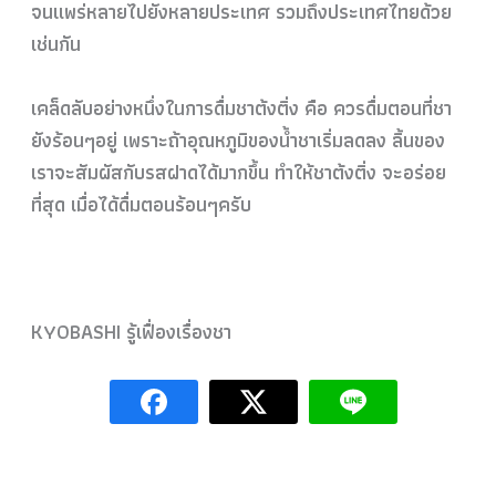
จนแพร่หลายไปยังหลายประเทศ รวมถึงประเทศไทยด้วย
เช่นกัน
เคล็ดลับอย่างหนึ่งในการดื่
มชาต้งติ่ง คือ ควรดื่มตอนที่ชา
ยังร้อนๆอยู
่ เพราะถ้าอุณหภูมิของน้ำชาเร
ิ่มลดลง ลิ้นของ
เราจะสัมผัสกับรสฝาด
ได้มากขึ้น ทำให้ชาต้งติ่ง จะอร่อย
ที่สุด เมื่อได้ดื่มตอนร้อนๆครับ
KYOBASHI รู้เฟื่องเรื่องชา