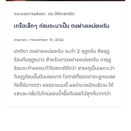
,
กระบวนการผลิตชา
ประวัติศาสตร์ชา
เกร็ดเล็กๆ ก่อนจะมาเป็น ตงฟางเหม่ยเหริน
charoen
/
November 10, 2022
ปกติชา ตงฟางเหม่ยเหริน จะทำ 2 ฤดูครับ คือฤดู
ร้อนกับฤดูหนาว สำหรับชาตงฟางเหม่ยเหริน ชาฤดู
ร้อนจะทำออกมาได้รสชาติดีกว่า สาเหตุเป็นเพราะว่า
ในฤดูร้อนนั้นมีแมลงมาก โอกาสที่ยอดชาจะถูกแมลง
กัดก็มีมากกว่า ยอดชาแบบนี้ พอนำมาหมักแล้วจะให้
รสและกลิ่นในโทนของน้ำผึ้งกับผลไม้สุกที่มากกว่า