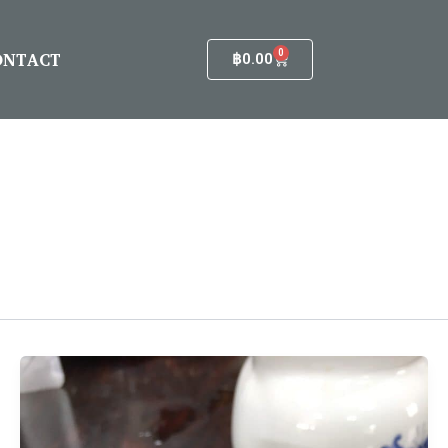
ONTACT
0
Cart
฿
0.00