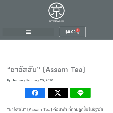
S
Skip
e
to
a
content
r
c
h
0
Cart
฿
0.00
f
o
r
:
“ชาอัสสัม” (Assam Tea)
By
charoen
/
February 20, 2020
“ชาอัสสัม” (Assam Tea) คือชาดำ ที่ถูกปลูกขึ้นในรัฐอัส