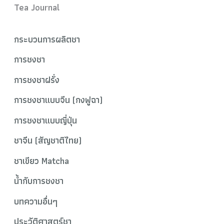
Tea Journal
กระบวนการผลิตชา
การชงชา
การชงชาฝรั่ง
การชงชาแบบจีน (กงฟูฉา)
การชงชาแบบญี่ปุ่น
ชาจีน (สัญชาติไทย)
ชาเขียว Matcha
น้ำกับการชงชา
บทความอื่นๆ
ประวัติศาสตร์ชา