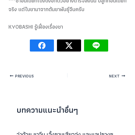
***ชาอินเดียที่โด่งดังอีกต
ัวอย่างดาร์จีลิ่งนั้น ปลูกที่อินเดียก็
จริง แต่ใบชามาจากต้นชาพันธุ์จีน
ครับ
KYOBASHI รู้เฟื่องเรื่องชา
PREVIOUS
NEXT
บทความแนะนำอื่นๆ
ว่าด้วย ชาจีน เจิ้งซานเสียวจ่ง และแลปซางซู