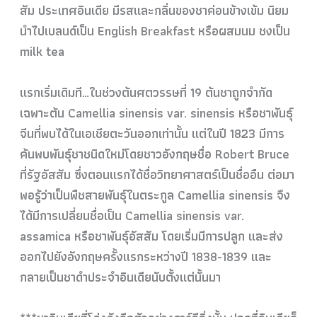
สัม ประเทศอินเดีย มีรสและกลิ่นของชาค่อนข้างเ
ข้ม นิยม
นำไปเบลนด์เป็น English Breakfast หรือผสมนม ชงเป็น
milk tea
แรกเริ่มเดิมที…ในช่วงต้น
ศตวรรษที่ 19 ต้นชาถูกจำกัด
เฉพาะต้น Camellia sinensis var. sinensis หรือชาพันธุ์
จีนที่พบได้ในเ
อเชียตะวันออกเท่านั้น แต่ในปี 1823 มีการ
ค้นพบพันธุ์ชาชนิดใหม่
โดยชาวอังกฤษชื่อ Robert Bruce
ที่รัฐอัสสัม ซึ่งตอนแรกได
้ชื่อวิทยาศาสตร์เป็นชื่ออื
่น ต่อมา
พอรู้ว่าเป็นพืชสายพัน
ธุ์ในตระกูล Camellia sinensis จึง
ได้มีการเปลี่ยนชื่อเป็น
Camellia sinensis var.
assamica หรือชาพันธุ์อัสสัม โดยเริ่มมีการปลูก และส่ง
ออกไปยังอังกฤษครั้งแ
รกระหว่างปี 1838-1839 และ
กลายเป็นชาดำประจำอินเดี
ยนับตั้งแต่นั้นมา