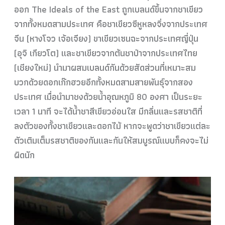
ออก The Ideals of the East ถูกเบลนด์ขึ้นจากชาเขียว
จากทั้งหมดสามประเทศ คือชาเขียวซีหูหลงจิ่งจากประเทศ
จีน (หางโจว เจ้อเจียง) ขาเขียวเซนฉะจากประเทศญี่ปุ่น
(อุจิ เกียวโต) และชาเขียวจากต้นชาป่าจากประเทศไทย
(เชียงใหม่) นำมาผสมเบลนด์กันด้วยสัดส่วนที่เหมาะสม
บวกด้วยดอกเก๊กฮวยอีกทั้งหมดสามสายพันธุ์จากสอง
ประเทศ เมื่อนำมาชงด้วยน้ำอุณหภูมิ 80 องศา เป็นระยะ
เวลา 1 นาที จะได้น้ำชาสีเขียวอ่อนใส มีกลิ่นและรสชาติที่
ลงตัวของทั้งชาเขียวและดอกไม้ หากจะพูดว่าชาเขียวแต่ละ
ตัวเติมเต็มรสชาติของกันและกันให้สมบูรณ์แบบก็คงจะไม่
ผิดนัก