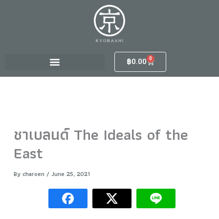
S
Skip
e
to
a
content
r
c
h
0
Cart
฿
0.00
f
o
r
:
ชาเบลนด์ The Ideals of the
East
By
charoen
/
June 25, 2021