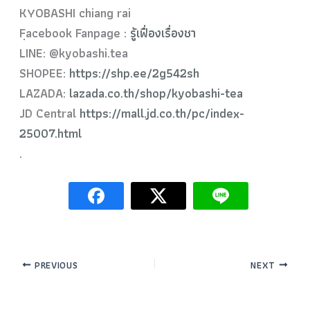
KYOBASHI chiang rai
Fฺacebook Fanpage :
รู้เฟื่องเรื่องชา
LINE: @kyobashi.tea
SHOPEE:
https://shp.ee/2g542sh
LAZADA:
lazada.co.th/shop/kyobashi-tea
JD Central
https://mall.jd.co.th/pc/index-
25007.html
.
PREVIOUS
NEXT