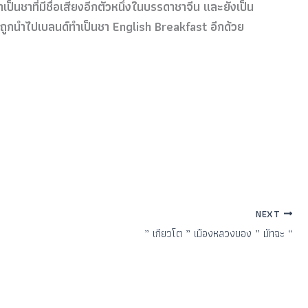
เป็นชาที่มีชื่อเส
ียงอีกตัวหนึ่งในบรรดาชาจีน
และยังเป็น
ท
ี่ถูกนำไปเบลนด์ทำเป็นชา English Breakfast อีกด้วย
NEXT
” เกียวโต ” เมืองหลวงของ ” มัทฉะ “