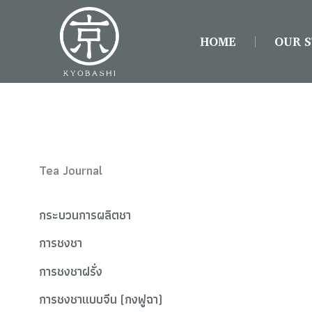
S
Skip
e
to
a
HOME
OUR 
content
r
c
h
f
o
r
:
Tea Journal
กระบวนการผลิตชา
การชงชา
การชงชาฝรั่ง
การชงชาแบบจีน (กงฟูฉา)