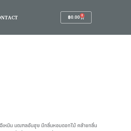
ONTACT
0
Cart
฿
0.00
ีเหมิน มณฑลอันฮุย มีกลิ่นหอมดอกไม้ คล้ายกลิ่น