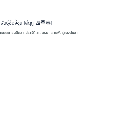
พันธุ์ซื่อจี้ชุน (สี่ฤดู 四季春)
ะบวนการผลิตชา
,
ประวัติศาสตร์ชา
,
สายพันธุ์ของต้นชา