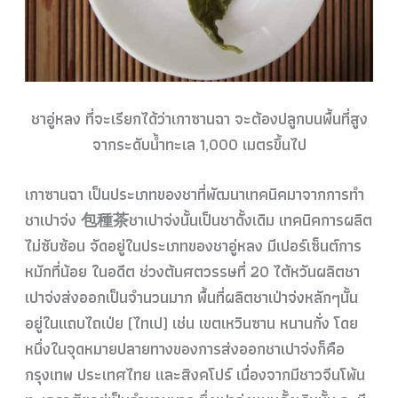
ชาอู่หลง ที่จะเรียกได้ว่าเกาซานฉา จะต้องปลูกบนพื้นที่สูง
จากระดับน้ำทะเล 1,000 เมตรขึ้นไป
เกาซานฉา เป็นประเภทของชาที่พัฒนาเทคนิคมาจากการทำ
ชาเปาจ่ง 包種茶ชาเปาจ่งนั้นเป็นชาดั้งเดิม เทคนิคการผลิต
ไม่ซับซ้อน จัดอยู่ในประเภทของชาอู่หลง มีเปอร์เซ็นต์การ
หมักที่น้อย ในอดีต ช่วงต้นศตวรรษที่ 20 ไต้หวันผลิตชา
เปาจ่งส่งออกเป็นจำนวนมาก พื้นที่ผลิตชาเป่าจ่งหลักๆนั้น
อยู่ในแถบไถเป่ย (ไทเป) เช่น เขตเหวินซาน หนานกั่ง โดย
หนึ่งในจุดหมายปลายทางของการส่งออกชาเปาจ่งก็คือ
กรุงเทพ ประเทศไทย และสิงคโปร์ เนื่องจากมีชาวจีนโพ้น