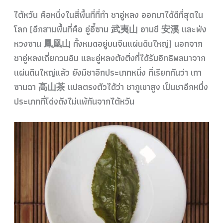
ไต้หวัน คือหนึ่งในสี่พื้นที่ที่ทำ ชาอู่หลง ออกมาได้ดีที่สุดใน
โลก (อีกสามพื้นที่คือ อู่อี๋ซาน 武夷山 อานชี 安溪 และฟ่ง
หวงซาน 鳳凰山 ทั้งหมดอยู่บนจีนแผ่นดินใหญ่) นอกจาก
ชาอู่หลงเถี่ยกวนอิน และอู่หลงต้งติ่งที่ได้รับอิทธิพลมาจาก
แผ่นดินใหญ่แล้ว ยังมีชาอีกประเภทหนึ่ง ที่เรียกกันว่า เกา
ซานฉา 高山茶 แปลตรงตัวได้ว่า ชาภูเขาสูง เป็นชาอีกหนึ่ง
ประเภทที่โด่งดังไม่แพ้กันจากไต้หวัน