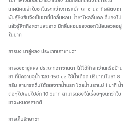
ในภาษาจีนเรียกว่าฮวาเชียง เป็นกลิ่นที่เกิดจากการใช้
เทคนิคเขย่าใบชาในระหว่างการหมัก เกาซานฉาที่ผลิตจาก
พันธุ์ชิงซินจึงเป็นชาที่มีกลิ่นหอม น้ำชาไหลลื่นคอ ดื่มลงไป
แล้วรู้สึกถึงความสะอาด มีกลิ่นหอมของดอกไม้อบอวลอยู่
ในปาก
การชง ชาอู่หลง ประเภทเกาซานฉา
การชงชาอู่หลง ประเภทเกาซานฉา ให้ใช้ก้ายหว่านหรือป้าน
ชา ที่มีความจุน้ำ 120-150 cc ใช้น้ำเดือด ปริมาณใบชา 8
กรัม สามารถดื่มได้เลยจากน้ำแรก โดยน้ำแรกแช่ 1 นาที น้ำ
ต่อๆไปเพิ่มไปอีก 10 วินาที สามารถชงได้เรื่อยๆจนกว่าใบ
ชาจะหมดรสชาติ
การเก็บรักษาชา