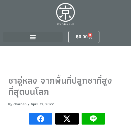
S
Skip
e
to
a
content
r
c
h
0
Cart
฿
0.00
f
o
r
:
ชาอู่หลง จากพื้นที่ปลูกชาที่สูง
ที่สุดบนโลก
By
charoen
/
April 13, 2022