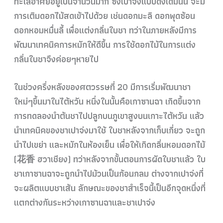
ทะเลอาศัยอยู่เป็นจำนวนมาก ซึ่งเปาจ่งแบบดั้งเดิมนั้น จะมี
การเติมดอกไม้สดเข้าไปด้วย เช่นดอกมะลิ ดอกพุดซ้อน
ดอกหอมหมื่นลี้ เพื่อแต่งกลิ่นใบชา ทว่าในภายหลังมีการ
พัฒนาเทคนิคการหมักให้ดีขึ้น การใช้ดอกไม้ในการแต่ง
กลิ่นใบชาจึงค่อยๆหายไป
ในช่วงครึ่งหลังของศตวรรษที่ 20 มีการเริ่มพัฒนาชา
ใหม่ๆขึ้นมาในไต้หวัน หนึ่งในนั้นคือเกาซานฉา เกิดขึ้นจาก
การทดลองนำต้นชาไปปลูกบนภูเขาสูงบนเกาะไต้หวัน แล้ว
นำเทคนิคของชาเปาจ่งมาใช้ ใบชาหลังจากเก็บเกี่ยว จะถูก
นำไปเขย่า และหมักในห้องเย็น เพื่อให้เกิดกลิ่นหอมดอกไม้
(花香 ฮวาเชียง) ทว่าหลังจากขั้นตอนการผัดใบชาแล้ว ใบ
ชาเกาซานฉาจะถูกนำไปม้วนเป็นก้อนกลม ต่างจากเปาจ่งที่
จะผลิตแบบชาเส้น ลักษณะของชาสำเร็จนี้เป็นอีกจุดหนึ่งที่
แตกต่างกันระหว่างเกาซานฉาและชาเปาจ่ง