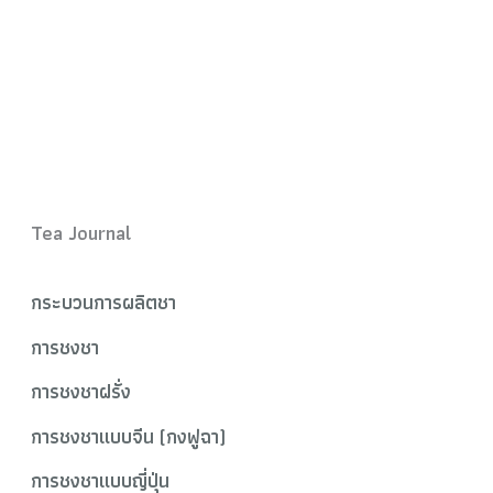
Tea Journal
กระบวนการผลิตชา
การชงชา
การชงชาฝรั่ง
การชงชาแบบจีน (กงฟูฉา)
การชงชาแบบญี่ปุ่น