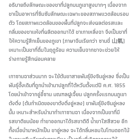
อธิบายถึงลักษณะของชาที่ปลูกบนภูเขาสูงมากๆ เนื่องจาก
ชาเป็นอาหารที่ซึมซับลักษณะเฉพาะของสภาพแวดล้อมรอบ
ตัว โดยสภาพแวดล้อมของพื้นที่ปลูกจะส่งผลต่อรสและ
กลิ่นของชาแห้งที่ผลิตออกมาได้ ชาเกาเหลิ่งฉา จึงเป็นชาที่
ให้ความรู้สึกเย็นของภูเขา (ภาษาจีนเรียกว่า ซานชี่ 山氣)
เหมาะเป็นชาที่ดื่มในฤดูร้อน ความเย็นจากชาจะช่วยให้
ร่างกายรู้สึกผ่อนคลาย
เกาซานฉาส่วนมาก จะใช้ต้นชาสายพันธุ์ชิงซินอู่หลง ซึ่งเป็น
พันธุ์ดั้งเดิมที่ถูกนำเข้ามาปลูกที่ไต้หวันตั้งแต่ปี ค.ศ. 1855
โดยนำเข้าจากอู่อี๋ซาน มณฑลฝูเจี้ยน ปลูกครั้งแรกบนภูเขา
ต้งติ่ง (ต้นกำเนิดของชาต้งติ่งอู่หลง) ชาพันธุ์ชิงซินอู่หลง
นั้น เหมาะสำหรับนำมาทำเกาซานฉา เนื่องจากเป็นชาที่มี
รสชาติขมน้อย ทำชาออกมาได้รสชาติดี น้ำชาใสสีสวย อีก
ทั้งเมื่อนำมาหมักเป็น ชาอู่หลง จะได้กลิ่นหอมในโทนดอกไม้