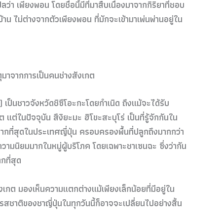
ว่า เพียงพอน โดยชื่อนี้มีที่มาสืบเนื่องมาจากกิริยาที่ชอบ
น ไม่ต่างจากตัวเพียงพอน ที่มักจะเข้ามาเพ่นพ่านอยู่ใน
เหตุมาจากการเป็นคนช่างสังเกต
41) เป็นชาวจังหวัดชิซึโอะกะโดยกำเนิด ถึงแม้จะได้รับ
นปัจจุบัน สึงิยะมะ ฮิโขะสะบุโร่ เป็นที่รู้จักกันใน
มมากที่สุดในประเทศญี่ปุ่น ครอบครองพื้นที่ปลูกถึงมากกว่า
ความนิยมมากในหมู่ผู้บริโภค โดยเฉพาะชาเซนฉะ ซึ่งว่ากัน
กที่สุด
งเกต มองเห็นความแตกต่างแม้เพียงเล็กน้อยที่มีอยู่ใน
สชาติของชาญี่ปุ่นในทุกวันนี้ก็อาจจะเปลี่ยนไปอย่างสิ้น