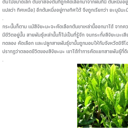
ต้นไม้ขนาดเล็ก ต้นชาสองต้นที่ถูกคัดเลือกมาจากพื้นที่นี้ ต้นหนึ่งอย
แปลว่า ทิศเหนือ) อีกต้นหนึ่งอยู่ทางทิศใต้ จึงถูกเรียกว่า ยะบุมินะม
.
กระนั้นก็ตาม แม้สึงิยะมะจะคัดเลือกต้นชาเหล่านี้ออกมาได้ จากค
มีชีวิตอยู่นั้น สายพันธุ์เหล่านั้นก็ไม่เป็นที่รู้จัก จนกระทั่งสึงิยะม
ทดลอง คัดเลือก และปลูกสายพันธุ์ชานั้นถูกมอบให้กับจังหวัดชิซึโอ
ปรากฏว่าตลอดชีวิตของสึงิยะมะ เขาได้ทำการคัดแยกสายพันธุ์ที่ดีอ
.