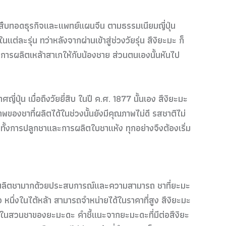
งผู้สืบทอดธุรกิจและแพทย์แผนจีน ตามธรรมเนียมญี่ปุ่น
ละรุ่น ทว่าหลังจากผ่านเข้าสู่ช่วงวัยรุ่น สึงิยะมะ ก็
ารผลิตเหล้าสาเกให้กับน้องชาย ส่วนตนเองนั้นหันไป
ญี่ปุ่น เมื่อถึงวัยยี่สิบ ในปี ค.ศ. 1877 นั้นเอง สึงิยะมะ
พของชาที่ผลิตได้ในช่วงนั้นยังมีคุณภาพไม่ดี รสชาติไม่
ทั้งการปลูกชาและการผลิตใบชาแห้ง ทุกอย่างจึงต้องเริ่ม
็นผู้ผลิตชามากด้วยประสบการณ์และความสามารถ ชาที่ยะมะ
 หนึ่งในไต้หล้า สามารถจำหน่ายได้ในราคาที่สูง สึงิยะมะ
อดชาในสวนชาของยะมะดะ คำชี้แนะจากยะมะดะที่มีต่อสึงิยะ