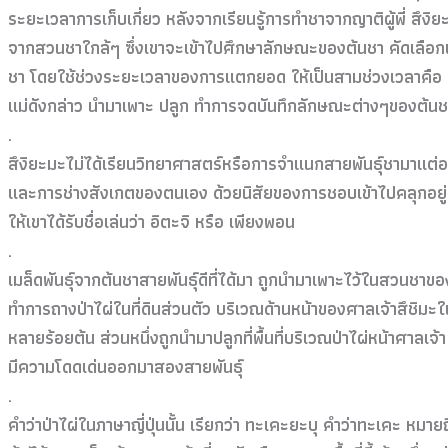
ระยะเวลาการเก็บเกี่ยว หลังจากเรียนรู้การทำชาจากญาติผู้พี่ สึงิย
จากสวนชาใกล้ๆ ซึ่งเขาจะเข้าไปศึกษาลักษณะของต้นชา คัดเลือก
ชา โดยใช้ช่วงระยะเวลาของการแตกยอด ให้เป็นสามช่วงเวลาคือ เร
แม่ดังกล่าว นำมาเพาะ ปลูก ทำการจดบันทึกลักษณะต่างๆของต้น
.
สึงิยะมะไม่ได้เรียนวิทยาศาสตร์หรือการจำแนกสายพันธุ์ชามาแต่อย
และการช่างสังเกตของตนเอง ด้วยนิสัยของการชอบเข้าไปคลุกอยู่ใน
ให้เขาได้รับชื่อเล่นว่า อิตะจิ หรือ เพียงพอน
.
เมล็ดพันธุ์จากต้นชาสายพันธุ์ดีที่ได้มา ถูกนำมาเพาะไว้ในสวนชาของ
ทำการถางป่าไผ่ในที่ดินส่วนตัว บริเวณด้านหน้าของศาลเจ้าสึชิมะในป
หลายร้อยต้น ส่วนหนึ่งถูกนำมาปลูกที่พื้นที่บริเวณป่าไผ่หน้าศาลเจ้า 
มีความโดดเด่นออกมาสองสายพันธุ์
.
คำว่าป่าไผ่ในภาษาญี่ปุ่นนั้น เรียกว่า ทะเคะยะบุ คำว่าทะเคะ หมาย