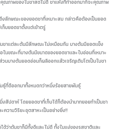
กคุณภาพของใบชาสดไม่ดี ชาแห้งที่ทำออกมาก็จะคุณภาพ
จนถึงลักษณะของยอดชาที่เหมาะสม กล่าวคือต้องเป็นยอด
เก็บยอดชาตั้งแต่เช้าตรู่
ากต้นชาแต่ละต้นมีลักษณะไม่เหมือนกัน บางต้นมียอดแข็ง
วคือในขณะที่บางต้นมีขนาดของยอดชาและใบอ่อนที่เหมาะ
ป ส่วนบางต้นยอดอ่อนก็ผลิออกแล้วเจริญเติบโตเป็นใบชา
์ที่ดีออกมาทั้งหมดกว่าหนึ่งร้อยสายพันธุ์
นึ่งสัปดาห์ โดยยอดชาที่เก็บได้ก็ต้องนำมาทยอยทำเป็นชา
ะความวิริยะอุตสาหะเป็นอย่างยิ่ง!!
ได้ว่าต้นชาก็มีทั้งดีและไม่ดี ทั้งในแง่ของรสชาติและ