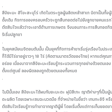
.
สึงิยะมะ ฮิโขะสะบุโร่ เกิดในตระกูลผู้ผลิตเหล้าสาเก บิดาเป็นทั้
ดั้งเดิม กิจการของครอบครัวจะถูกสืบทอดต่อไปยังลูกชายคนแรกในแต่
ตัดสินใจแล้วว่าจะเอาดีด้านการเกษตร จึงมอบภาระการสืบทอดกิจก
ริเริ่มปลูกชา
.
ในยุคสมัยเมจิตอนต้นนั้น เป็นยุคที่กิจการค้าชาเริ่มรุ่งเรืองในประเทศ
ก็ได้มีไร่ชาอยู่ราวๆ 18 ไร่ (คิดตามมาตรวัดของไทย) หากแต่คุณภา
อร่อย เนื่องมาจากสึงิยะมะเรียนรู้กระบวนการทุกอย่างด้วยตนเอง 
ตั้งแต่ศูนย์ ลองผิดลองถูกด้วยตนเองทั้งหมด
.
ในปีนั้นเอง สึงิยะมะได้พบกับยะมะดะ ฟุมิสึเกะ ญาติห่างๆที่เป
ดะผลิต โดยเฉพาะเซนฉะนวดมือ ที่จำหน่ายในชื่อว่า เทนกะอิจิ หรือ
ตัดสินใจเรียนรู้การทำชาจากญาติผู้พี่ โดยเริ่มตั้งแต่การเก็บย