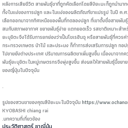
หลังการเสียชีวิต สายพันธุ์ชาที่ถูกคัดเลือกโดยสึงิยะมะก็ถูกนำมาท
ทั้งในแง่ของการปลูก และในแง่ของผลิตภัณฑ์ชาแปรรูป ในปี ค.ศ. 194
เลือกออกมาจากทิศเหนือของพื้นที่ทดลองปลูก ที่เขาตั้งชื่อสายพันธุ์
สมกับสภาพอากาศ ขยายพันธุ์ง่าย แตกยอดเร็ว รสชาติเหมาะสำหรั
ยะบุขิตะจึงได้รับการยกย่องว่าเป็นโชเรฮินฉุ หรือสายพันธุ์ที่คว
กระทรวงเกษตร ป่าไม้ และประมง ก็ทำการส่งเสริมการปลูก กอปรกับเศ
ไปขายยังต่างประเทศ ปริมาณการผลิตชาเพิ่มสูงขึ้น เนื่องมาจาก
พันธุ์ยะบุขิตะในหมู่เกษตรกรจึงพุ่งสูงขึ้น ส่งผลให้สายพันธุ์นี้
ของญี่ปุ่นในปัจจุบัน
.
รูปของสวนชาของคุณสึงิยะมะในปัจจุบัน
https://www.ochanom
KYOBASHI chiang rai
.บทความที่เกี่ยวข้อง
ประวัติศาสตร์ ชาญี่ปุ่น