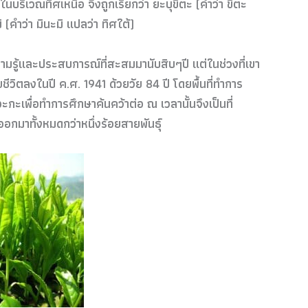
ู่ในบริเวณทิศเหนือ จึงถูกเรียกว่า ยะบุขิตะ (คำว่า ขิตะ
ิ (คำว่า มินะมิ แปลว่า ทิศใต้)
วามรู้และประสบการณ์ที่สะสมมานับสิบๆปี แต่ในช่วงที่เขา
ะเสียชีวิตลงในปี ค.ศ. 1941 ด้วยวัย 84 ปี โดยพื้นที่ทำการ
ะกะเพื่อทำการศึกษาค้นคว้าต่อ ณ เวลานั้นจึงเป็นที่
อกมาทั้งหมดกว่าหนึ่งร้อยสายพันธุ์