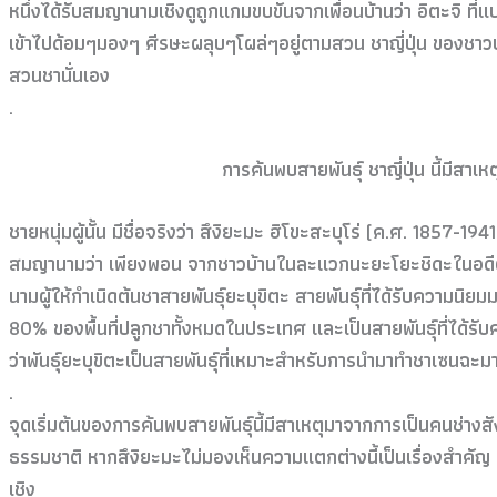
หนึ่งได้รับสมญานามเชิงดูถูกแกมขบขันจากเพื่อนบ้านว่า อิตะจิ ที่แปล
เข้าไปด้อมๆมองๆ ศีรษะผลุบๆโผล่ๆอยู่ตามสวน ชาญี่ปุ่น ของชาวบ้า
สวนชานั่นเอง
.
การค้นพบสายพันธุ์ ชาญี่ปุ่น นี้มีสา
ชายหนุ่มผู้นั้น มีชื่อจริงว่า สึงิยะมะ ฮิโขะสะบุโร่ (ค.ศ. 1857-19
สมญานามว่า เพียงพอน จากชาวบ้านในละแวกนะยะโยะชิดะในอดีต แต่ใ
นามผู้ให้กำเนิดต้นชาสายพันธุ์ยะบุขิตะ สายพันธุ์ที่ได้รับความนิย
80% ของพื้นที่ปลูกชาทั้งหมดในประเทศ และเป็นสายพันธุ์ที่ได้รับ
ว่าพันธุ์ยะบุขิตะเป็นสายพันธุ์ที่เหมาะสำหรับการนำมาทำชาเซนฉะมา
.
จุดเริ่มต้นของการค้นพบสายพันธุ์นี้มีสาเหตุมาจากการเป็นคนช่างสั
ธรรมชาติ หากสึงิยะมะไม่มองเห็นความแตกต่างนี้เป็นเรื่องสำคัญ ร
เชิง