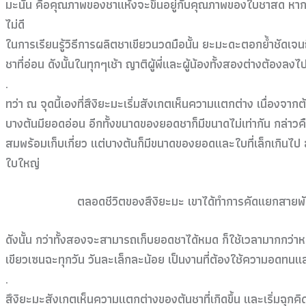
มะนั้น คือคุณภาพของชาแห้งจะขึ้นอยู่กับคุณภาพของใบชาสด หา
ไม่ดี
ในการเรียนรู้วิธีการผลิตชาเขียวนวดมือนั้น ยะมะดะตอกย้ำชัดเ
ชาที่อ่อน ดังนั้นในทุกๆเช้า ญาติผู้พี่และผู้น้องทั้งสองต่างต้องลงไป
.
ทว่า ณ จุดนี้เองที่สึงิยะมะเริ่มสังเกตเห็นความแตกต่าง เนื่องจ
บางต้นมียอดอ่อน อีกทั้งขนาดของยอดชาก็มีขนาดไม่เท่ากัน กล่า
สมพร้อมเก็บเกี่ยว แต่บางต้นก็มีขนาดของยอดและใบที่เล็กเกินไ
ใบใหญ่
ตลอดชีวิตของสึงิยะมะ เขาได้ทำการคัดแยกสายพันธุ
ดังนั้น กว่าทั้งสองจะสามารถเก็บยอดชาได้หมด ก็ใช้เวลามากกว่าห
เขียวเซนฉะทุกวัน วันละเล็กละน้อย เป็นงานที่ต้องใช้ความอดทนแล
.
สึงิยะมะสังเกตเห็นความแตกต่างของต้นชาที่เกิดขึ้น และเริ่มฉุกคิด