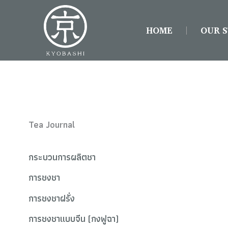
S
Skip
e
to
a
HOME
OUR 
content
r
c
h
f
o
r
:
Tea Journal
กระบวนการผลิตชา
การชงชา
การชงชาฝรั่ง
การชงชาแบบจีน (กงฟูฉา)