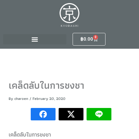
S
Skip
e
to
a
content
r
c
h
0
Cart
฿
0.00
f
o
r
:
เคล็ดลับในการชงชา
By
charoen
/
February 20, 2020
เคล็ดลับในการชงชา