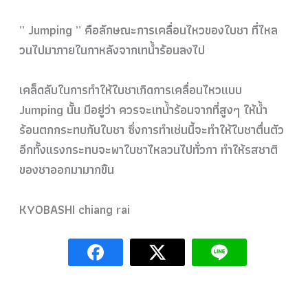
” Jumping ” คือลักษณะการเคลื่อนไหวของใ
บชา ที่ไหล
วนไปมาภายในกาหลังจาก
เทน้ำร้อนลงไป
เคล็ดลับในการทำให้ใบชาเกิด
การเคลื่อนไหวแบบ
Jumping นั้น มีอยู่ว่า ควรจะเทน้ำร้อนจากที่สูงๆ ให้น้ำ
ร้อนตกกระทบกับใบชา ซึ่งการทำเช่นนี้จะทำให้ใบช
าตื่นตัว
อีกทั้งแรงกระทบจะพาใบชาไหล
วนไปทั่วกา ทำให้รสชาติ
ของชาออกมามากขึ
้น
KYOBASHI chiang rai