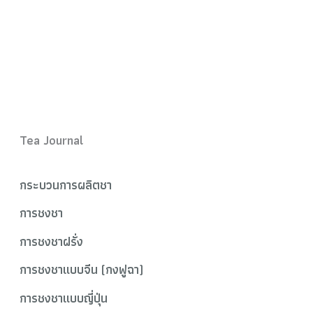
Tea Journal
กระบวนการผลิตชา
การชงชา
การชงชาฝรั่ง
การชงชาแบบจีน (กงฟูฉา)
การชงชาแบบญี่ปุ่น