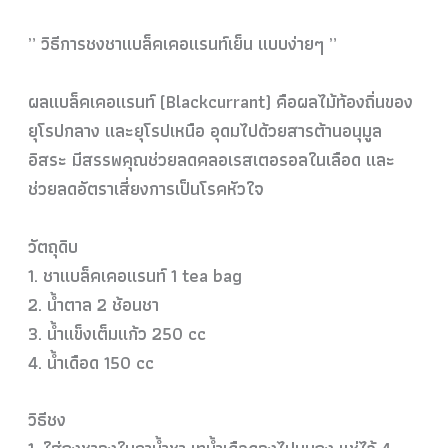
” วิธีการชงชาแบล็คเคอแรนท์เย็น แบบง่ายๆ ”
ผลแบล็คเคอแรนท์ (Blackcurrant) คือผลไม้ท้องถิ่นของ
ยุโรปกลาง และยุโรปเหนือ อุดมไปด้วยสารต้านอนุมูล
อิสระ มีสรรพคุณช่วยลดคลอเรสเตอรอลในเลือด และ
ช่วยลดอัตราเสี่ยงการเป็นโรคหัวใจ
วัตถุดิบ
1. ชาแบล็คเคอแรนท์ 1 tea bag
2. น้ำตาล 2 ช้อนชา
3. น้ำแข็งเต็มแก้ว 250 cc
4. น้ำเดือด 150 cc
วิธีชง