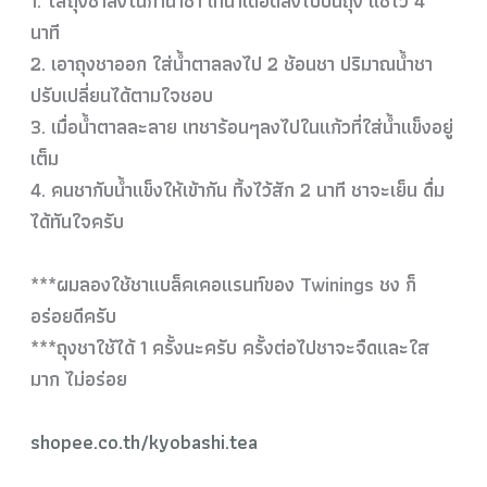
1. ใส่ถุงชาลงในกาน้ำชา เทน้ำเดือดลงไปบนถุง แช่ไว้ 4
นาที
2. เอาถุงชาออก ใส่น้ำตาลลงไป 2 ช้อนชา ปริมาณน้ำชา
ปรับเปลี่ยนได้ตามใจชอบ
3. เมื่อน้ำตาลละลาย เทชาร้อนๆลงไปในแก้วที่ใส่น้ำแข็งอยู่
เต็ม
4. คนชากับน้ำแข็งให้เข้ากัน ทิ้งไว้สัก 2 นาที ชาจะเย็น ดื่ม
ได้ทันใจครับ
***ผมลองใช้ชาแบล็คเคอแรนท์ของ Twinings ชง ก็
อร่อยดีครับ
***ถุงชาใช้ได้ 1 ครั้งนะครับ ครั้งต่อไปชาจะจืดและใส
มาก ไม่อร่อย
shopee.co.th/kyobashi.tea