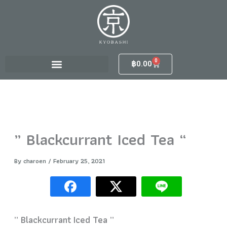
S
Skip
e
to
a
content
r
c
h
0
Cart
฿
0.00
f
o
r
:
” Blackcurrant Iced Tea “
By
charoen
/
February 25, 2021
” Blackcurrant Iced Tea ”