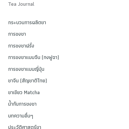
Tea Journal
กระบวนการผลิตชา
การชงชา
การชงชาฝรั่ง
การชงชาแบบจีน (กงฟูฉา)
การชงชาแบบญี่ปุ่น
ชาจีน (สัญชาติไทย)
ชาเขียว Matcha
น้ำกับการชงชา
บทความอื่นๆ
ประวัติศาสตร์ชา