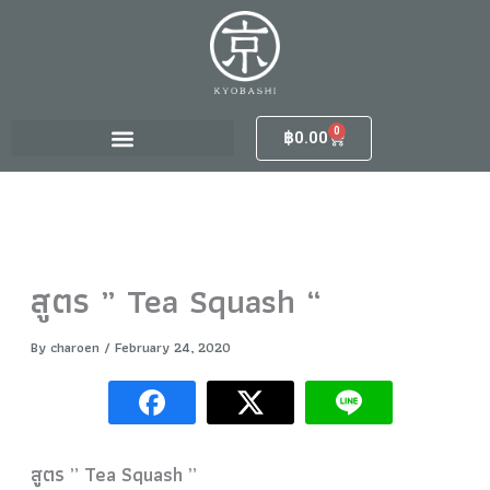
S
Skip
e
to
a
content
r
c
h
0
Cart
฿
0.00
f
o
r
:
สูตร ” Tea Squash “
By
charoen
/
February 24, 2020
สูตร ” Tea Squash ”