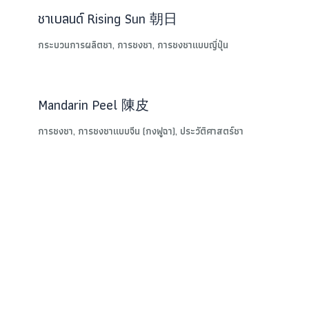
ชาเบลนด์ Rising Sun 朝日
กระบวนการผลิตชา
,
การชงชา
,
การชงชาแบบญี่ปุ่น
Mandarin Peel 陳皮
การชงชา
,
การชงชาแบบจีน (กงฟูฉา)
,
ประวัติศาสตร์ชา